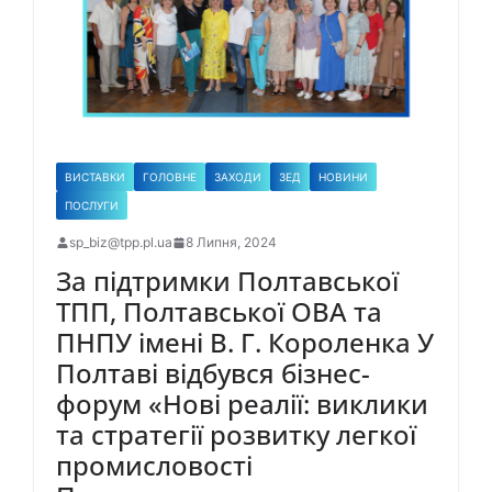
ВИСТАВКИ
ГОЛОВНЕ
ЗАХОДИ
ЗЕД
НОВИНИ
ПОСЛУГИ
sp_biz@tpp.pl.ua
8 Липня, 2024
За підтримки Полтавської
ТПП, Полтавської ОВА та
ПНПУ імені В. Г. Короленка У
Полтаві відбувся бізнес-
форум «Нові реалії: виклики
та стратегії розвитку легкої
промисловості