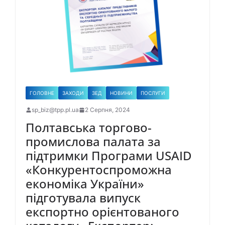
ГОЛОВНЕ
ЗАХОДИ
ЗЕД
НОВИНИ
ПОСЛУГИ
sp_biz@tpp.pl.ua
2 Серпня, 2024
Полтавська торгово-
промислова палата за
підтримки Програми USAID
«Конкурентоспроможна
економіка України»
підготувала випуск
експортно орієнтованого