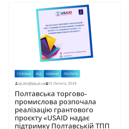
ГОЛОВНЕ
ЗЕД
НОВИНИ
ПОСЛУГИ
sp_biz@tpp.pl.ua
15 Лютого, 2024
Полтавська торгово-
промислова розпочала
реалізацію грантового
проєкту «USAID надає
підтримку Полтавській ТПП