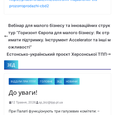
prozorroprodazhi-cbd2
Вебінар для малого бізнесу та інноваційних струк
тур “Горизонт Європа для малого бізнесу: Як отр
имати підтримку. Інструмент Accelerator та інші м
ожливості”
Естонсько-український проєкт Херсонської ТПП
ЗЕД
ВІДДІЛИ ПРИ ПТПП
ГОЛОВНЕ
ЗЕД
НОВИНИ
До уваги!
12 Травня, 2026
sp_biz@tpp.pl.ua
При Палаті функціонують три галузевих комітети: –