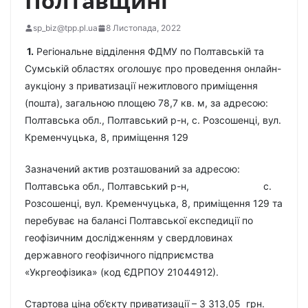
Полтавщині
sp_biz@tpp.pl.ua
8 Листопада, 2022
1.
Регіональне відділення ФДМУ по Полтавській та
Сумській областях оголошує про проведення онлайн-
аукціону з приватизації нежитлового приміщення
(пошта), загальною площею 78,7 кв. м, за адресою:
Полтавська обл., Полтавський р-н, с. Розсошенці, вул.
Кременчуцька, 8, приміщення 129
Зазначений актив розташований за адресою:
Полтавська обл., Полтавський р-н, с.
Розсошенці, вул. Кременчуцька, 8, приміщення 129 та
перебуває на балансі Полтавської експедиції по
геофізичним дослідженням у свердловинах
державного геофізичного підприємства
«Укргеофізика» (код ЄДРПОУ 21044912).
Стартова ціна об’єкту приватизації – 3 313,05 грн.