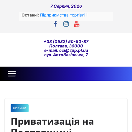
Перейти
7 Серпня, 2026
до
вмісту
Останні:
Підприємства торгівлі і
переробної промисловості –
лідери сплати податків за перший
квартал цього року
До уваги!
+38 (0532) 50-50-87
ОПИТУВАННЯ ОРГАНІЗАЦІЙ
Полтава, 36000
ГРОМАДЯНСЬКОГО СУСПІЛЬСТВА
e-mail: cci@ tpp.pl.ua
вул. Автобазівська, 7
ЩОДО ЇХ ВЗАЄМОДІЇ З
ОРГАНАМИ ДЕРЖАВНОЇ ВЛАДИ
ТА ОРГАНАМИ МІСЦЕВОГО
САМОВРЯДУВАННЯ У СФЕРІ
АГРАРНОГО ТА СІЛЬСЬКОГО
РОЗВИТКУ.
До уваги експортерів-виробників
сільськогосподарської продукції
соя/ріпак!!!
НОВИНИ
Жіноче лідерство та жіноче
підприємництво у часі війни
Приватизація на