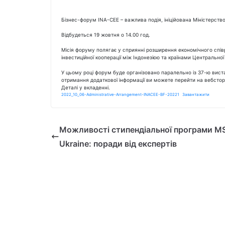
Бізнес-форум INA-CEE – важлива подія, ініційована Міністерств
Відбудеться 19 жовтня о 14.00 год.
Місія форуму полягає у сприянні розширення економічного спів
інвестиційної кооперації між Індонезією та країнами Центральної
У цьому році форум буде організовано паралельно із 37-ю виста
отримання додаткової інформації ви можете перейти на вебстор
Деталі у вкладенні.
2022_10_06-Administrative-Arrangement-INACEE-BF-20221
Завантажити
Можливості стипендіальної програми 
Ukraine: поради від експертів