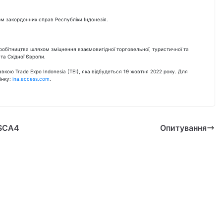
ом закордонних справ Республіки Індонезія.
робітництва шляхом зміцнення взаємовигідної торговельної, туристичної та
 та Східної Європи.
вкою Trade Expo Indonesia (TEI), яка відбудеться 19 жовтня 2022 року. Для
інку:
ina.access.com
.
MSCA4
Опитування