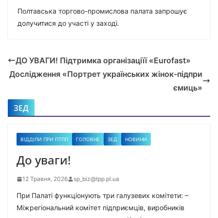
Полтавська торгово-промислова палата запрошує
долучитися до участі у заході.
ДО УВАГИ! Підтримка організаціїї «Eurofast»
Дослідження «Портрет українських жінок-підпри
ємиць»
ЗЕД
ВІДДІЛИ ПРИ ПТПП
ГОЛОВНЕ
ЗЕД
НОВИНИ
До уваги!
12 Травня, 2026
sp_biz@tpp.pl.ua
При Палаті функціонують три галузевих комітети: –
Міжрегіональний комітет підприємців, виробників