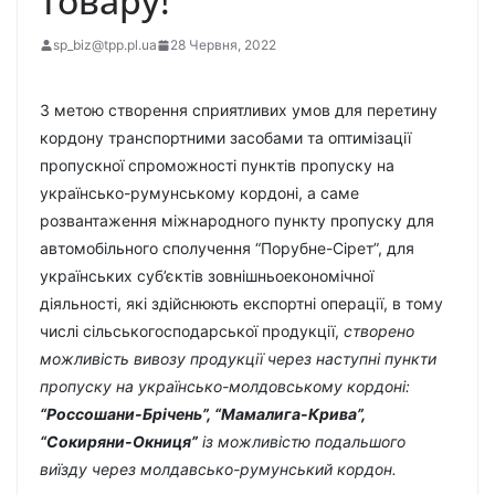
товару!
sp_biz@tpp.pl.ua
28 Червня, 2022
З метою створення сприятливих умов для перетину
кордону транспортними засобами та оптимізації
пропускної спроможності пунктів пропуску на
українсько-румунському кордоні, а саме
розвантаження міжнародного пункту пропуску для
автомобільного сполучення “Порубне-Сірет”, для
українських суб’єктів зовнішньоекономічної
діяльності, які здійснюють експортні операції, в тому
числі сільськогосподарської продукції,
створено
можливість вивозу продукції через наступні пункти
пропуску на українсько-молдовському кордоні:
“Россошани-Брічень”, “Мамалига-Крива”,
“Сокиряни-Окниця”
із можливістю подальшого
виїзду через молдавсько-румунський кордон.