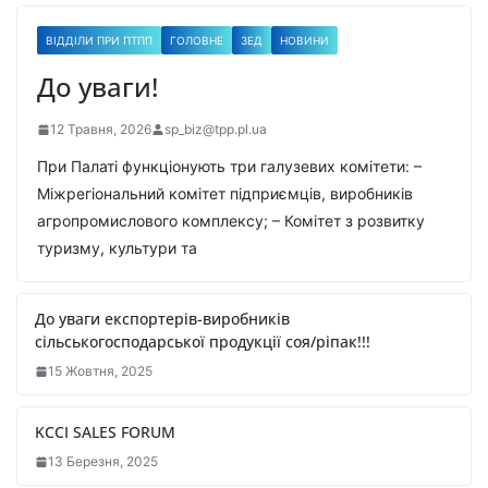
ВІДДІЛИ ПРИ ПТПП
ГОЛОВНЕ
ЗЕД
НОВИНИ
До уваги!
12 Травня, 2026
sp_biz@tpp.pl.ua
При Палаті функціонують три галузевих комітети: –
Міжрегіональний комітет підприємців, виробників
агропромислового комплексу; – Комітет з розвитку
туризму, культури та
До уваги експортерів-виробників
сільськогосподарської продукції соя/ріпак!!!
15 Жовтня, 2025
KCCI SALES FORUM
13 Березня, 2025