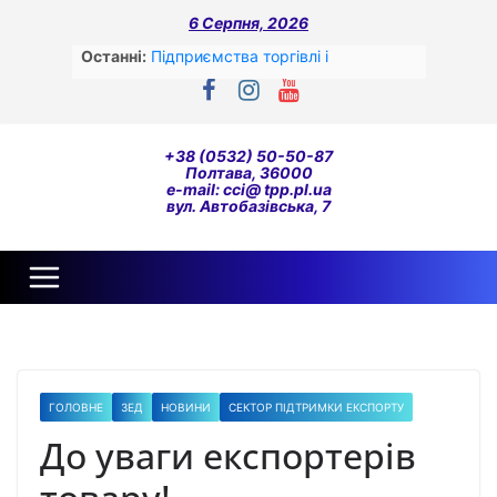
Перейти
6 Серпня, 2026
до
вмісту
Останні:
Підприємства торгівлі і
переробної промисловості –
лідери сплати податків за перший
квартал цього року
До уваги!
+38 (0532) 50-50-87
ОПИТУВАННЯ ОРГАНІЗАЦІЙ
Полтава, 36000
ГРОМАДЯНСЬКОГО СУСПІЛЬСТВА
e-mail: cci@ tpp.pl.ua
вул. Автобазівська, 7
ЩОДО ЇХ ВЗАЄМОДІЇ З
ОРГАНАМИ ДЕРЖАВНОЇ ВЛАДИ
ТА ОРГАНАМИ МІСЦЕВОГО
САМОВРЯДУВАННЯ У СФЕРІ
АГРАРНОГО ТА СІЛЬСЬКОГО
РОЗВИТКУ.
До уваги експортерів-виробників
сільськогосподарської продукції
соя/ріпак!!!
ГОЛОВНЕ
ЗЕД
НОВИНИ
СЕКТОР ПІДТРИМКИ ЕКСПОРТУ
Жіноче лідерство та жіноче
підприємництво у часі війни
До уваги експортерів