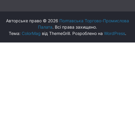
Авторське право © 2026
Полтавська Торгово-Промислова
Палата
. Всі права захищено.
Тема:
ColorMag
від ThemeGrill. Розроблено на
WordPress
.