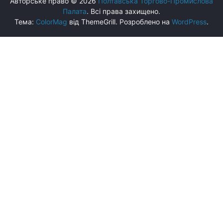
Авторське право © 2026
Полтавська Торгово-Промислова
Палата
. Всі права захищено.
Тема:
ColorMag
від ThemeGrill. Розроблено на
WordPress
.