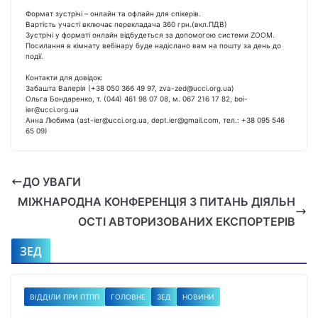
Формат зустрічі – онлайн та офлайн для спікерів.
Вартість участі включає перекладача 360 грн.(вкл.ПДВ)
Зустрічі у форматі онлайн відбудеться за допомогою системи ZOOM.
Посилання в кімнату вебінару буде надіслано вам на пошту за день до
події.
Контакти для довідок:
Забашта Валерія (+38 050 366 49 97, zva-zed@ucci.org.ua)
Ольга Бондаренко, т. (044) 461 98 07 08, м. 067 216 17 82, boi-
ier@ucci.org.ua
Анна Любима (ast-ier@ucci.org.ua, dept.ier@gmail.com, тел.: +38 095 546
65 09)
ДО УВАГИ
МІЖНАРОДНА КОНФЕРЕНЦІЯ З ПИТАНЬ ДІЯЛЬН
ОСТІ АВТОРИЗОВАНИХ ЕКСПОРТЕРІВ
ЗЕД
ВІДДІЛИ ПРИ ПТПП
ГОЛОВНЕ
ЗЕД
НОВИНИ