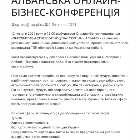
АЛБАНСЬКА ОНЛАЙН-
БІЗНЕС-КОНФЕРЕНЦІЯ
sp_biz@tpp.pl.ua
4 Лютого, 2021
12 лютого 2021 року о 12:00 відбудеться Онлайн-бізнес-конференція
«ПЕРСПЕКТИВИ СПІВРОБІТНИЦТВА: УКРАЇНА – АЛБАНІЯ» за участю
українських і албанських дипломатичних установ, профільних міністерств,
керівництва ТПП обох країн і ділових кіл України та Албанії.
Захід організовується у співпраці з Посольством України в Республіці
Албанія, Торговою палатою Албанії та іншими партнерськими
організаціями.
Програма зустрічі передбачає пленарну частину, в якій будуть висвітлені
найближчі перспективи та пріоритетні напрями українсько-албанського
економічного співробітництва, секцію Q&A та секторальні робочі групи.
Під час зустрічі будуть обговорюватися питання двостороннього
торговельно-економічного співробітництва албанських та українських
компаній, привабливості інвестиційного клімату України та Албанії, сфери
взаємовигідної кооперації тощо.
Основні сфери,які плануються до обговорення та переговорів:
Туризм
Харчова промисловість
Експортно-інвестиційний потенціал України
Секція питань та відповідей також включає представлення учасників
зустрічі, час регламентований.