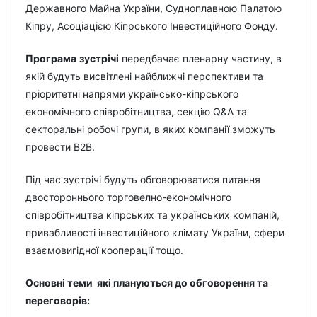
Державного Майна України, Судноплавною Палатою
Кіпру, Асоціацією Кіпрського Інвестиційного Фонду.
Програма
зустрічі
передбачає пленарну частину, в
якій будуть висвітлені найближчі перспективи та
пріоритетні напрями українсько-кіпрського
економічного співробітництва, секцію Q&A та
секторальні робочі групи, в яких компанії зможуть
провести В2В.
Під час зустрічі будуть обговорюватися питання
двостороннього торговелно-економічного
співробітництва кіпрських та українських компаній,
привабливості інвестиційного клімату України, сфери
взаємовигідної кооперації тощо.
Основні теми які плануються до обговорення та
переговорів: