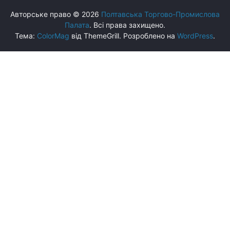
Авторське право © 2026
Полтавська Торгово-Промислова
Палата
. Всі права захищено.
Тема:
ColorMag
від ThemeGrill. Розроблено на
WordPress
.