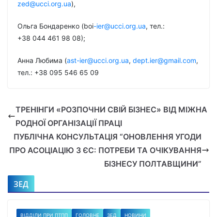
zed@ucci.org.ua
),
Ольга Бондаренко (boi
-ier@ucci.org.ua
, тел.:
+38 044 461 98 08);
Анна Любима (
ast-ier@ucci.org.ua
,
dept.ier@gmail.com
,
тел.: +38 095 546 65 09
ТРЕНІНГИ «РОЗПОЧНИ СВІЙ БІЗНЕС» ВІД МІЖНА
РОДНОЇ ОРГАНІЗАЦІЇ ПРАЦІ
ПУБЛІЧНА КОНСУЛЬТАЦІЯ “ОНОВЛЕННЯ УГОДИ
ПРО АСОЦІАЦІЮ З ЄС: ПОТРЕБИ ТА ОЧІКУВАННЯ
БІЗНЕСУ ПОЛТАВЩИНИ”
ЗЕД
ВІДДІЛИ ПРИ ПТПП
ГОЛОВНЕ
ЗЕД
НОВИНИ