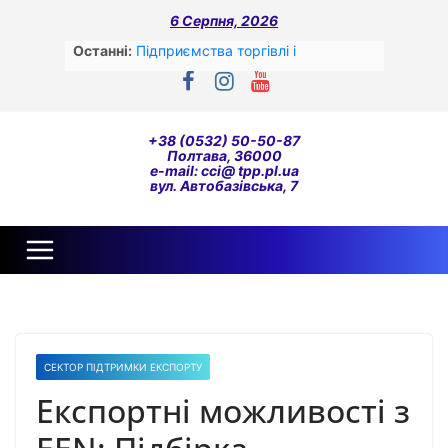
Перейти
6 Серпня, 2026
до
вмісту
Останні:
Підприємства торгівлі і
переробної промисловості –
лідери сплати податків за перший
квартал цього року
До уваги!
+38 (0532) 50-50-87
ОПИТУВАННЯ ОРГАНІЗАЦІЙ
Полтава, 36000
ГРОМАДЯНСЬКОГО СУСПІЛЬСТВА
e-mail: cci@ tpp.pl.ua
вул. Автобазівська, 7
ЩОДО ЇХ ВЗАЄМОДІЇ З
ОРГАНАМИ ДЕРЖАВНОЇ ВЛАДИ
ТА ОРГАНАМИ МІСЦЕВОГО
САМОВРЯДУВАННЯ У СФЕРІ
АГРАРНОГО ТА СІЛЬСЬКОГО
РОЗВИТКУ.
До уваги експортерів-виробників
сільськогосподарської продукції
соя/ріпак!!!
СЕКТОР ПІДТРИМКИ ЕКСПОРТУ
Жіноче лідерство та жіноче
підприємництво у часі війни
Експортні можливості з