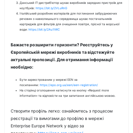
Данський ІТ-дистриб’ютор шукає виробників зарядних пристроїв для
ноутбуків:
https://bit.ly/2VLuRnG
Італійський розробник матеріалів для поглинання забруднюючих
речовин з навколишнього середовища шукає постачальників
картриджів для фільтрів для очищення повітря, прісної та морської
води:
https://bit.ly/2Au1IWC
Бажаєте розширити горизонти? Реєструйтесь у
Європейській мережі виробників та відстежуйте
актуальні пропозиції. Для отримання інформації
необхідно:
Бути зареєстрованим у мережі EEN за
посиланням:
https://epo.org.ua/een/een-registration/
На сторінці оголошення натиснути на кнопку «Request more
information» та відповісти на три запитання англійською мовою.
Створити профіль легко: ознайомтесь з процесом
реєстрації та вимогами до профілю в мережі
Enterprise Europe Network у відео за