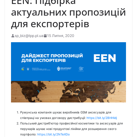
EEN: Підбірка
актуальних пропозицій
для експортерів
sp_biz@tpp.pl.ua
15 Липня, 2020
Румунська компанія шукає виробників GSM аксесуарів для
співпраці на умовах договору дистрибуції:
https://bit.ly/2BHHidj
Польський дистриб’ютор професійної косметики та аксесуарів для
перукарів шукає нові продуктові лінійки для розширення свого
портфоліо:
https://bit.ly/2NTeXDo