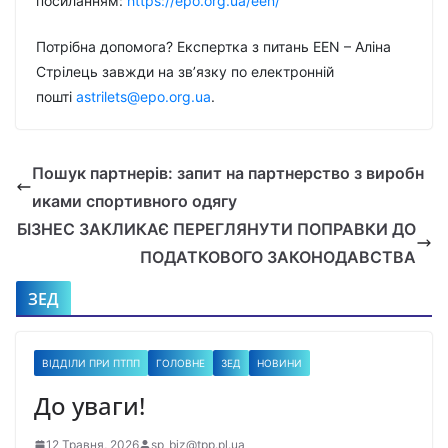
посиланням:
https://epo.org.ua/een/
Потрібна допомога? Експертка з питань EEN – Аліна
Стрілець завжди на зв’язку по електронній
пошті
astrilets@epo.org.ua
.
Пошук партнерів: запит на партнерство з виробн
иками спортивного одягу
БІЗНЕС ЗАКЛИКАЄ ПЕРЕГЛЯНУТИ ПОПРАВКИ ДО
ПОДАТКОВОГО ЗАКОНОДАВСТВА
ЗЕД
ВІДДІЛИ ПРИ ПТПП
ГОЛОВНЕ
ЗЕД
НОВИНИ
До уваги!
12 Травня, 2026
sp_biz@tpp.pl.ua