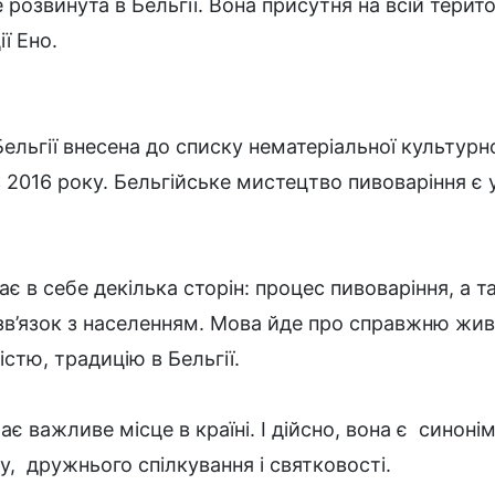
розвинута в Бельгії. Вона присутня на всій територ
ї Ено.
Бельгії внесена до списку нематеріальної культур
016 року. Бельгійське мистецтво пивоваріння є 
ає в себе декілька сторін: процес пивоваріння, а
 зв’язок з населенням. Мова йде про справжню живу
істю, традицію в Бельгії.
є важливе місце в країні. І дійсно, вона є синоні
у, дружнього спілкування і святковості.