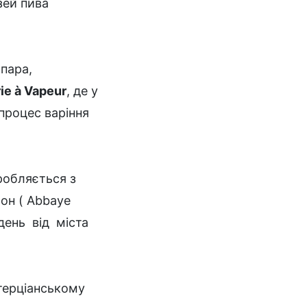
зей пива
 пара,
ie
à
Vapeur
, де у
процес варіння
робляється з
он ( Abbaye
день від міста
терціанському