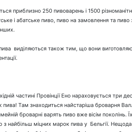
ється приблизно 250 пивоварень і 1500 різноманітн
ське і абатське пиво, пиво на замовлення та пиво 
інших.
пива виділяються також тим, що вони виготовляю
нтації.
ахідній частині Провінції Ено нараховується три де
к пива! Там знаходиться найстаріша броварня Вал
сімейній броварні варять пиво вже вісім поколінь. 
ю з найбільш міцних марок пива у Бельгії. Нещод