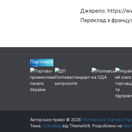
Джерело: https://www
Переклад з француз
Партнери
Авторське право © 2026
Полтавська Торгово-Пр
Тема:
ColorMag
від ThemeGrill. Розроблено на
Wor