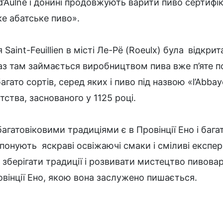
’Aulne і донині продовжують варити пиво сертифі
ке абатське пиво».
Saint-Feuillien в місті Ле-Рё (Roeulx) була
відкрит
з там займається виробництвом пива вже п’яте поко
ато сортів, серед яких і пиво під назвою «l’Abbaye
атства, заснованого у 1125 році.
агатовіковими традиціями є в Провінції Ено і бага
опонують яскраві освіжаючі смаки і сміливі експер
 зберігати традиції і розвивати мистецтво пивовар
овінції Ено, якою вона заслужено пишається.