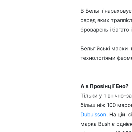
В Бельгії нарахову
серед яких траппіст
броварень і багато 
Бельгійські марки 
технологіями ферме
А в Провінції Ено?
Тільки у північно-з
більш ніж 100 маро
Dubuisson
. На цій 
марка Bush є одніє