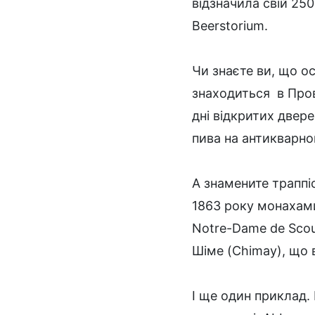
відзначила свій 250
Beerstorium.
Чи знаєте ви, що ос
знаходиться в Прові
дні відкритих двер
пива на антикварно
А знамените траппі
1863 року монахами
Notre-Dame de Scou
Шіме (Chimay), що в
І ще один приклад. 