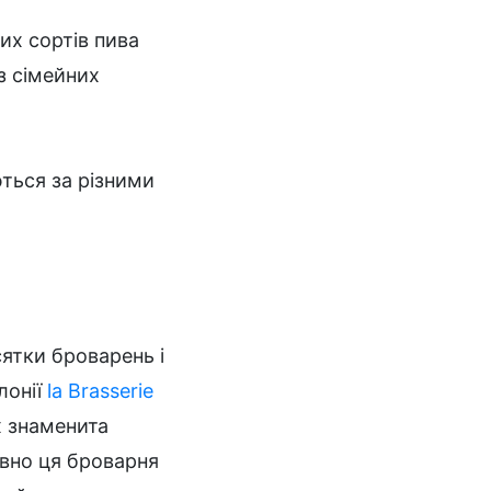
их сортів пива
з сімейних
ться за різними
сятки броварень і
лонії
la Brasserie
Їх знаменита
авно ця броварня