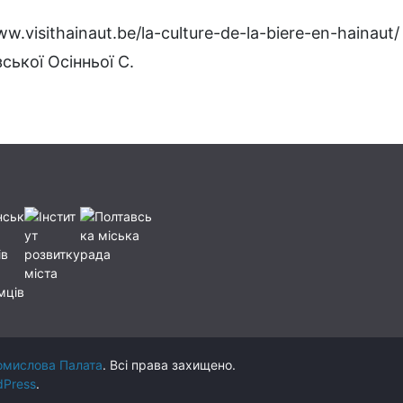
.visithainaut.be/la-culture-de-la-biere-en-hainaut/
ської Осінньої С.
омислова Палата
. Всі права захищено.
dPress
.