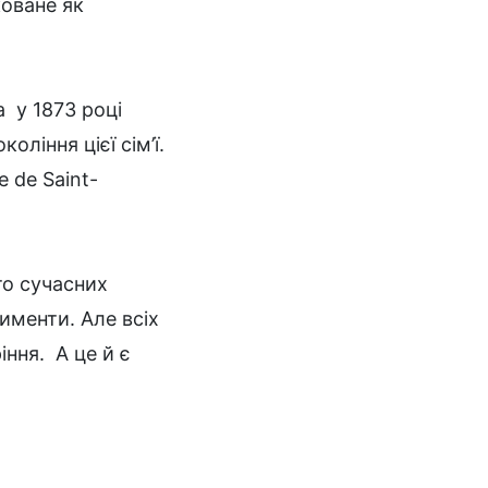
коване як
а у 1873 році
ління цієї сім’ї.
 de Saint-
то сучасних
именти. Але всіх
іння. А це й є