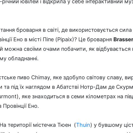
-річний ювілей і відкрила у себе інтерактивний му
тання броварня в світі, де використовується сила
нції Ено в місті Піпе (Pipaix)? Це броварня
Brasser
ей можна своїми очами побачити, як відбувається 
му обладнанні.
стське пиво Chimay, яке здобуло світову славу, ви
 та під їх наглядом в Абатстві Нотр-Дам де Скурм
rmont), яке знаходиться в семи кілометрах на пів
 Провінції Ено.
На території містечка Тюен (
Thuin
) у бувшому ціс