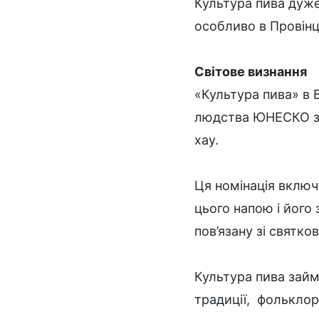
Культура пива дуже 
особливо в Провінці
Світове визнання
«Культура пива» в 
людства ЮНЕСКО з 2
хау.
Ця номінація включ
цього напою і його
пов’язану зі святков
Культура пива займа
традиції, фольклор