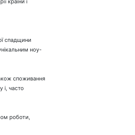
ії країни і
ної спадщини
унікальним ноу-
 також споживання
 і, часто
мом роботи,