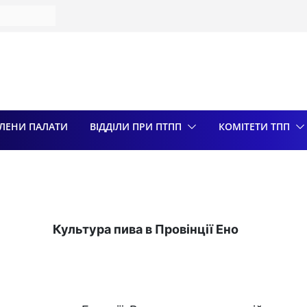
ті –
за перший
АЦІЙ
ПІЛЬСТВА
 ВЛАДИ
ЛЕНИ ПАЛАТИ
ВІДДІЛИ ПРИ ПТПП
КОМІТЕТИ ТПП
ОГО
ФЕРІ
КОГО
иробників
продукції
Культура пива в Провінції Ено
ноче
ійни