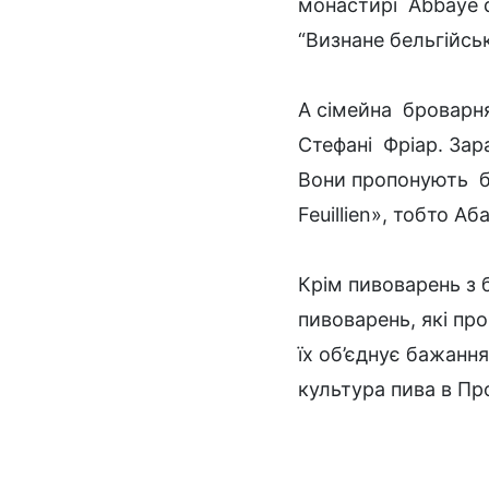
монастирі Abbaye d
“Визнане бельгійсь
А сімейна броварня 
Стефані Фріар. Зара
Вони пропонують баг
Feuillien», тобто Аб
Крім пивоварень з б
пивоварень, які пр
їх об’єднує бажання
культура пива в Пр